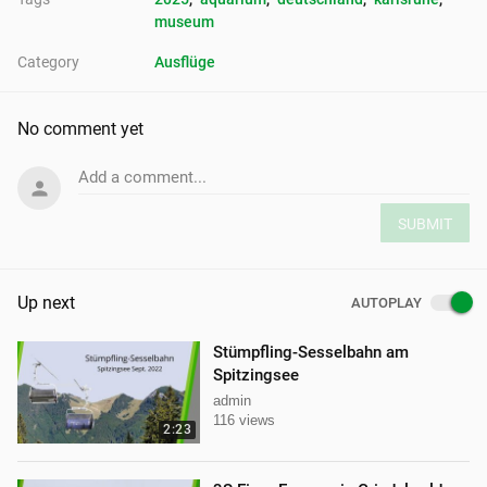
museum
Category
Ausflüge
No comment yet
Add a comment...
SUBMIT
Up next
AUTOPLAY
Stümpfling-Sesselbahn am
Spitzingsee
admin
116 views
2:23