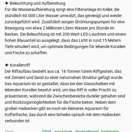
🐠 Beleuchtung und Aufbereitung

Für die Wasseraufbereitung sorgt eine Filteranlage im Keller, die 
stündlich 60.000 Liter Wasser umwälzt, das gereinigt und wieder 
zurückgeführt wird. Zusätzlich sorgen Strömungspumpen für eine 
Bewegung von etwa 2 Millionen Litern Wasser pro Stunde im 
Becken. Die Beleuchtung ist mit 200-Watt-LED-Leuchten und einem 
hohen Blauanteil so ausgelegt, dass das Licht in rund 15 Metern 
Tiefe simuliert wird, um optimale Bedingungen für lebende Korallen 
und Fische zu schaffen.

🐠 Korallenriff

Der Riffaufbau besteht aus ca. 16 Tonnen totem Riffgestein, das 
mit Zement und Sand zu einer naturnahen Struktur gefügt wurde. 
Das Aquarium ist so gestaltet, dass bei den Glasscheiben mit 
lebenden Korallen besetzt wird, um das Riff in voller Pracht zu 
präsentieren, während die Zwischenbereiche dunkler gehalten sind 
und Rückzugsmöglichkeiten für die Fische bieten. Neben dem 
großen Haibecken gibt es noch ein kleineres Aquarium für 
Kofferfische, das durch eine Scheibe optisch mit dem Haibecken 
verbunden ist.
Tags
2025
, 
aquarium
, 
deutschland
, 
karlsruhe
, 