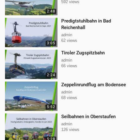
592 views
2:48
Predigtstuhlbahn in Bad
Reichenhall
admin
62 views
3:05
Tiroler Zugspitzbahn
admin
66 views
2:24
Zeppelinrundflug am Bodensee
admin
68 views
5:52
Seilbahnen in Oberstaufen
admin
126 views
5:28