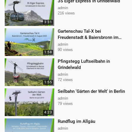
3S Eiger Express in Grindelwald
admin
216 views
3:31
Gartenschau Tal-X bei
Freudenstadt & Baiersbronn im
Schwarzwald
admin
90 views
1:58
Pfingstegg Luftseilbahn in
Grindelwald
admin
72 views
1:55
Seilbahn 'Gärten der Welt' in Berlin
admin
79 views
4:23
Rundflug im Allgäu
admin